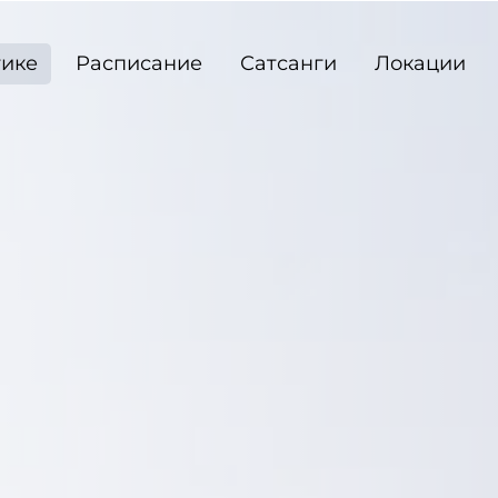
тике
Расписание
Сатсанги
Локации