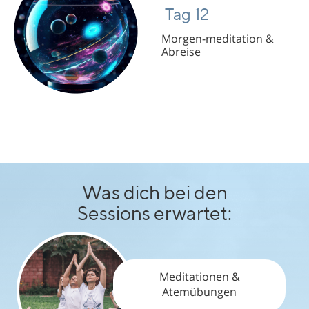
Tag 12
Tag 6
Morgen-meditation &
Morgen-meditation &
Abreise
Abreise
Was dich bei den
Sessions erwartet:
Meditationen &
Atemübungen