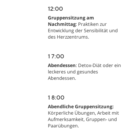
12:00
12:00
Gruppensitzung am
Gruppensitzung am
Nachmittag
Nachmittag
: Praktiken zur
: Praktiken zur
Entwicklung der Sensibilität und
Entwicklung der Sensibilität und
des Herzzentrums.
des Herzzentrums.
1 7:00
1 7:00
Abendessen
Abendessen
: Detox-Diät oder ein
: Detox-Diät oder ein
leckeres und gesundes
leckeres und gesundes
Abendessen.
Abendessen.
1 8:00
1 8:00
Abendliche Gruppensitzung:
Abendliche Gruppensitzung:
Körperliche Übungen, Arbeit mit
Körperliche Übungen, Arbeit mit
Aufmerksamkeit, Gruppen- und
Aufmerksamkeit, Gruppen- und
Paarübungen.
Paarübungen.