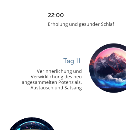
22:00
22:00
Erholung und gesunder Schlaf
Erholung und gesunder Schlaf
Tag 11
Tag 5
Verinnerlichung und
Verinnerlichung und
Verwirklichung des neu
Verwirklichung des neu
angesammelten Potenzials,
angesammelten Potenzials,
Austausch und Satsang
Austausch und Satsang