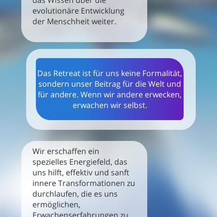
das Wissen über die
evolutionäre Entwicklung
der Menschheit weiter.
Das Retreat ist für uns keine Formalität,
sondern unser Beitrag für die Welt und
für andere. Wenn wir andere erwecken,
erwachen wir selbst.
Wir erschaffen ein
spezielles Energiefeld, das
uns hilft, effektiv und sanft
innere Transformationen zu
durchlaufen, die es uns
ermöglichen,
Erwachenserfahrungen zu