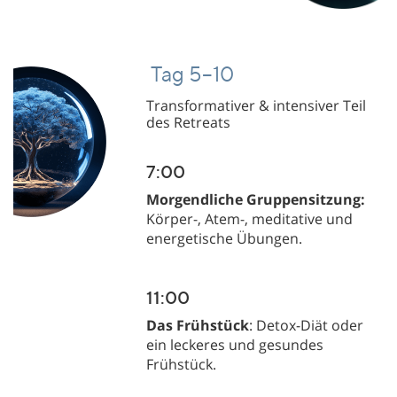
Tag 5–10
Tag 3-4
Tag 5
Transformativer & intensiver Teil
Transformativer & intensiver Teil
des Retreats
des Retreats
Verinnerlichung und
Verwirklichung des neu
angesammelten Potenzials,
7:00
7:00
Austausch und Satsang
Morgendliche Gruppensitzung:
Morgendliche Gruppensitzung:
Körper-, Atem-, meditative und
Körper-, Atem-, meditative und
energetische Übungen.
energetische Übungen.
11:00
11:00
Das Frühstück
Das Frühstück
: Detox-Diät oder
: Detox-Diät oder
Tag 4
ein leckeres und gesundes
ein leckeres und gesundes
Morgen-meditation &
Frühstück.
Frühstück.
Abreise