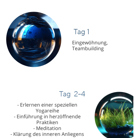
Tag 1
Tag 1
Tag 1
Eingewöhnung,
Eingewöhnung,
Eingewöhnung,
Teambuilding
Teambuilding
Teambuilding
Tag 2-4
Tag 2
Tag 2
- Erlernen einer speziellen
- Erlernen einer speziellen
- Erlernen einer speziellen
Yogareihe
Yogareihe
Yogareihe
- Einführung in herzöffnende
- Einführung in herzöffnende
- Einführung in herzöffnende
Praktiken
Praktiken
Praktiken
- Meditation
- Meditation
- Meditation
- Klärung des inneren Anliegens
- Klärung des inneren Anliegens
- Klärung des inneren Anliegens